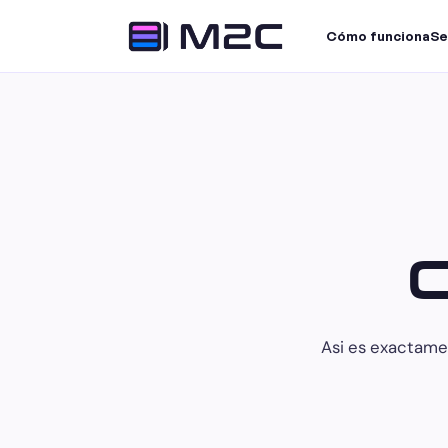
Cómo funciona
Se
C
Asi es exactame