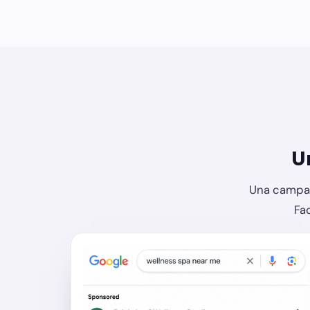
U
Una campañ
Fa