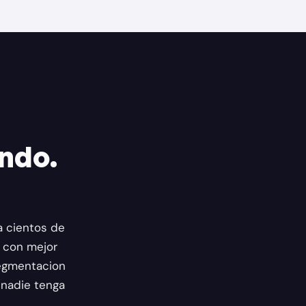
ando.
a cientos de
 con mejor
segmentacion
 nadie tenga