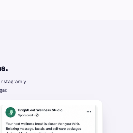
s.
Instagram y
ar.