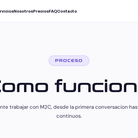
rvicios
Nosotros
Precios
FAQ
Contacto
PROCESO
omo funcio
nte trabajar con M2C, desde la primera conversacion hast
continuos.